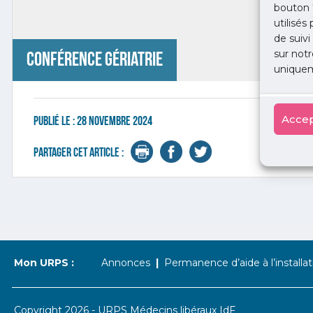
bouton 
utilisés
de suivi
sur notr
Conférence gériatrie
uniquem
Accep
Publié le :
28 novembre 2024
Partager cet article :
Mon URPS :
Annonces
Permanence d’aide à l’installat
Copyright 2026 - URPS Médecins libéraux IdF