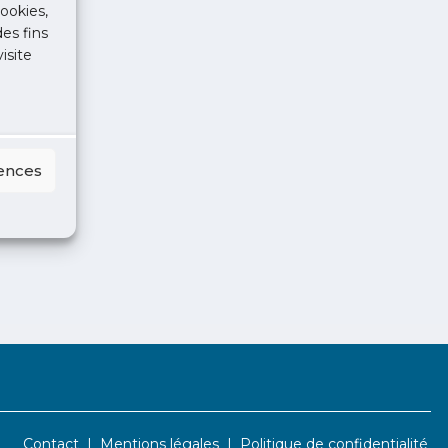
ookies,
des fins
isite
rences
Contact
Mentions légales
Politique de confidentialité