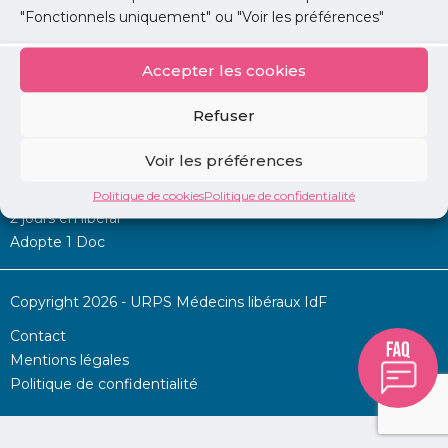
"Fonctionnels uniquement" ou "Voir les préférences"
Accepter les cookies
Mon URPS :
Refuser
Annonces
Voir les préférences
Permanence d’aide à l’installation
La Centrale
Politique de cookies
Politique de confidentialité
2 jours en libéral
Adopte 1 Doc
Copyright 2026 - URPS Médecins libéraux IdF
Contact
Mentions légales
Politique de confidentialité