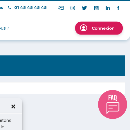
ns
01 45 45 45 45
us ?
aitons
 le