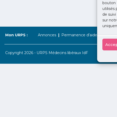
bouton 
utilisés
de suivi
sur notr
uniquem
Mon URPS :
Annonces
Permanence d’aide à l’installat
Accep
Copyright 2026 - URPS Médecins libéraux IdF