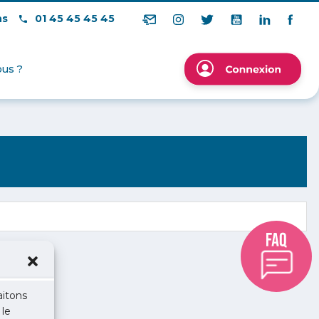
ns
01 45 45 45 45
us ?
aitons
 le