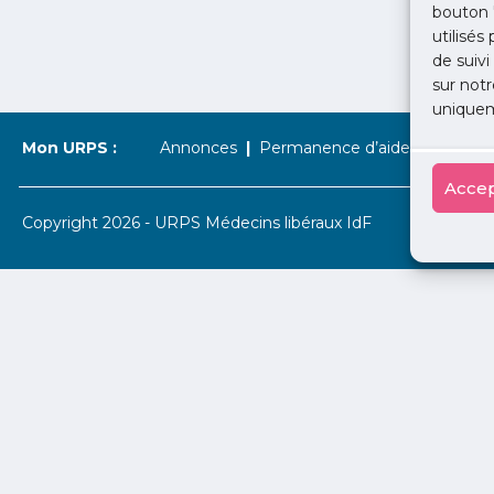
bouton 
utilisés
de suivi
sur notr
uniquem
Mon URPS :
Annonces
Permanence d’aide à l’installat
Accep
Copyright 2026 - URPS Médecins libéraux IdF