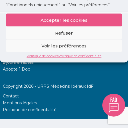
"Fonctionnels uniquement" ou "Voir les préférences"
Accepter les cookies
Mon URPS :
Refuser
Annonces
Voir les préférences
Permanence d’aide à l’installation
La Centrale
Politique de cookies
Politique de confidentialité
2 jours en libéral
Adopte 1 Doc
Copyright 2026 - URPS Médecins libéraux IdF
Contact
Mentions légales
Politique de confidentialité