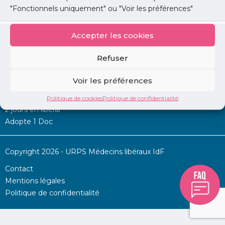
"Fonctionnels uniquement" ou "Voir les préférences"
Accepter les cookies
Mon URPS :
Refuser
Annonces
Voir les préférences
Permanence d’aide à l’installation
La Centrale
Politique de cookies
Politique de confidentialité
2 jours en libéral
Adopte 1 Doc
Copyright 2026 - URPS Médecins libéraux IdF
Contact
Mentions légales
Politique de confidentialité