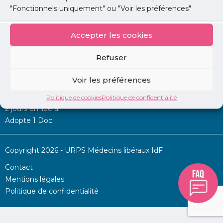
"Fonctionnels uniquement" ou "Voir les préférences"
Accepter les cookies
Mon URPS :
Refuser
Annonces
Voir les préférences
Permanence d’aide à l’installation
La Centrale
Politique de cookies
Politique de confidentialité
2 jours en libéral
Adopte 1 Doc
Copyright 2026 - URPS Médecins libéraux IdF
Contact
Mentions légales
Politique de confidentialité