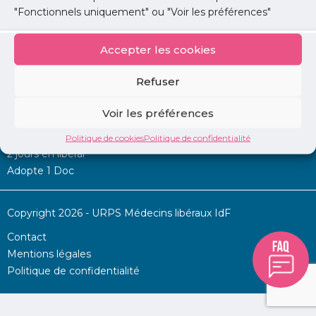
"Fonctionnels uniquement" ou "Voir les préférences"
Accepter les cookies
Mon URPS :
Refuser
Annonces
Voir les préférences
Permanence d’aide à l’installation
La Centrale
Politique de cookies
Politique de confidentialité
2 jours en libéral
Adopte 1 Doc
Copyright 2026 - URPS Médecins libéraux IdF
Contact
Mentions légales
Politique de confidentialité