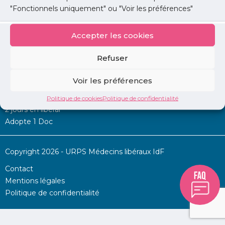
"Fonctionnels uniquement" ou "Voir les préférences"
Accepter les cookies
Mon URPS :
Refuser
Annonces
Voir les préférences
Permanence d’aide à l’installation
La Centrale
Politique de cookies
Politique de confidentialité
2 jours en libéral
Adopte 1 Doc
Copyright 2026 - URPS Médecins libéraux IdF
Contact
Mentions légales
Politique de confidentialité