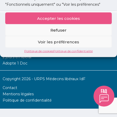
"Fonctionnels uniquement" ou "Voir les préférences"
Accepter les cookies
Mon URPS :
Refuser
Annonces
Voir les préférences
Permanence d’aide à l’installation
La Centrale
Politique de cookies
Politique de confidentialité
2 jours en libéral
Adopte 1 Doc
Copyright 2026 - URPS Médecins libéraux IdF
Contact
Mentions légales
Politique de confidentialité