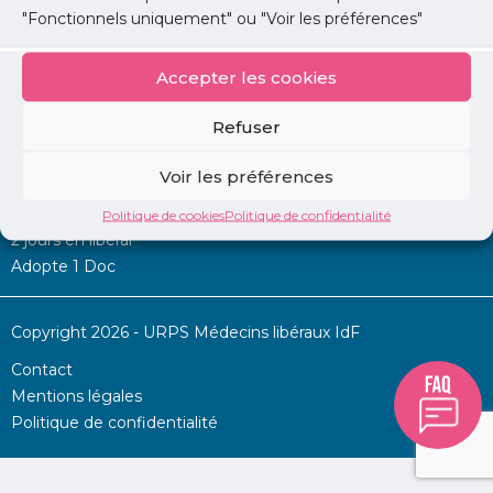
"Fonctionnels uniquement" ou "Voir les préférences"
Accepter les cookies
Mon URPS :
Refuser
Annonces
Voir les préférences
Permanence d’aide à l’installation
La Centrale
Politique de cookies
Politique de confidentialité
2 jours en libéral
Adopte 1 Doc
Copyright 2026 - URPS Médecins libéraux IdF
Contact
Mentions légales
Politique de confidentialité