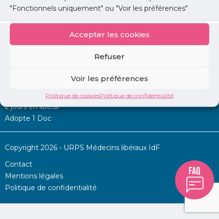
"Fonctionnels uniquement" ou "Voir les préférences"
Accepter les cookies
Mon URPS :
Refuser
Annonces
Voir les préférences
Permanence d’aide à l’installation
La Centrale
Politique de cookies
Politique de confidentialité
2 jours en libéral
Adopte 1 Doc
Copyright 2026 - URPS Médecins libéraux IdF
Contact
Mentions légales
Politique de confidentialité