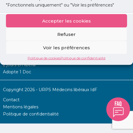
"Fonctionnels uniquement" ou "Voir les préférences"
Accepter les cookies
Mon URPS :
Refuser
Annonces
Voir les préférences
Permanence d’aide à l’installation
La Centrale
Politique de cookies
Politique de confidentialité
2 jours en libéral
Adopte 1 Doc
Copyright 2026 - URPS Médecins libéraux IdF
Contact
Mentions légales
Politique de confidentialité