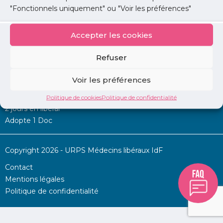
"Fonctionnels uniquement" ou "Voir les préférences"
Accepter les cookies
Mon URPS :
Refuser
Annonces
Voir les préférences
Permanence d’aide à l’installation
La Centrale
Politique de cookies
Politique de confidentialité
2 jours en libéral
Adopte 1 Doc
Copyright 2026 - URPS Médecins libéraux IdF
Contact
Mentions légales
Politique de confidentialité