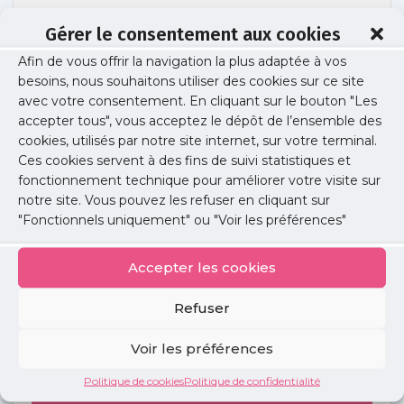
Gérer le consentement aux cookies
Fiscalité des baux et indexation des
Afin de vous offrir la navigation la plus adaptée à vos
loyers
besoins, nous souhaitons utiliser des cookies sur ce site
avec votre consentement. En cliquant sur le bouton "Les
accepter tous", vous acceptez le dépôt de l’ensemble des
cookies, utilisés par notre site internet, sur votre terminal.
Publié le :
29 avril 2025
Ces cookies servent à des fins de suivi statistiques et
fonctionnement technique pour améliorer votre visite sur
Partager cet article :
notre site. Vous pouvez les refuser en cliquant sur
"Fonctionnels uniquement" ou "Voir les préférences"
Accepter les cookies
Refuser
Petites
annonces
Voir les préférences
Politique de cookies
Politique de confidentialité
Voir toutes les annonces