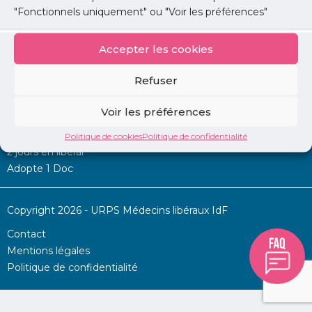
"Fonctionnels uniquement" ou "Voir les préférences"
Accepter les cookies
Mon URPS :
Refuser
Annonces
Voir les préférences
Permanence d’aide à l’installation
La Centrale
Politique de cookies
Politique de confidentialité
2 jours en libéral
Adopte 1 Doc
Copyright 2026 - URPS Médecins libéraux IdF
Contact
Mentions légales
Politique de confidentialité