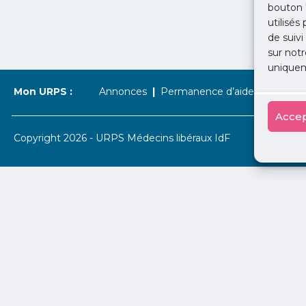
bouton 
utilisés
de suivi
sur notr
uniquem
Mon URPS :
Annonces
Permanence d’aide à l’installat
Accep
Copyright 2026 - URPS Médecins libéraux IdF