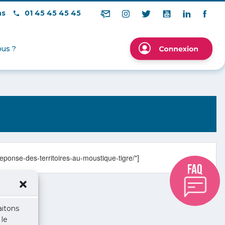
ns
01 45 45 45 45
us ?
eponse-des-territoires-au-moustique-tigre/"]
aitons
 le