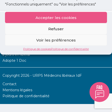
"Fonctionnels uniquement" ou "Voir les préférences"
Accepter les cookies
Mon URPS :
Refuser
Annonces
Voir les préférences
Permanence d’aide à l’installation
La Centrale
Politique de cookies
Politique de confidentialité
2 jours en libéral
Adopte 1 Doc
Copyright 2026 - URPS Médecins libéraux IdF
Contact
Mentions légales
Politique de confidentialité