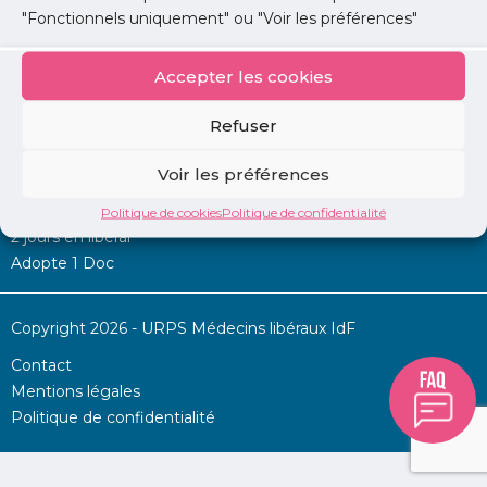
"Fonctionnels uniquement" ou "Voir les préférences"
Accepter les cookies
Mon URPS :
Refuser
Annonces
Voir les préférences
Permanence d’aide à l’installation
La Centrale
Politique de cookies
Politique de confidentialité
2 jours en libéral
Adopte 1 Doc
Copyright 2026 - URPS Médecins libéraux IdF
Contact
Mentions légales
Politique de confidentialité