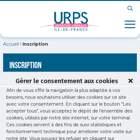
/
Accueil
Inscription
Inscription
Gérer le consentement aux cookies
Afin de vous offrir la navigation la plus adaptée à vos
[wppb-register form_name="inscription"
besoins, nous souhaitons utiliser des cookies sur ce site
redirect_url="https://www.urps-med-idf.org/webinaire-sur-le-
avec votre consentement. En cliquant sur le bouton "Les
programme-interception/mise-en-page-diverses-15/"]
accepter tous", vous acceptez le dépôt de l’ensemble des
cookies, utilisés par notre site internet, sur votre terminal.
Ces cookies servent à des fins de suivi statistiques et
fonctionnement technique pour améliorer votre visite sur
notre site. Vous pouvez les refuser en cliquant sur