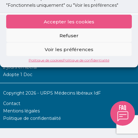
"Fonctionnels uniquement" ou "Voir les préférences"
Accepter les cookies
Mon URPS :
Refuser
Annonces
Voir les préférences
Permanence d’aide à l’installation
La Centrale
Politique de cookies
Politique de confidentialité
2 jours en libéral
Adopte 1 Doc
Copyright 2026 - URPS Médecins libéraux IdF
Contact
Mentions légales
Politique de confidentialité