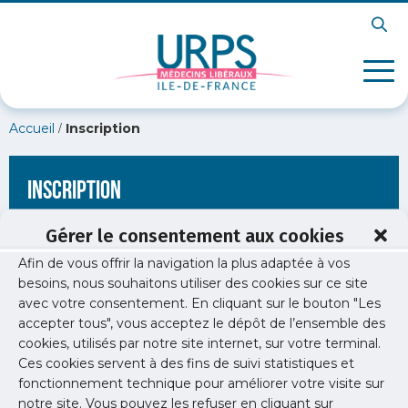
/
Accueil
Inscription
Inscription
Gérer le consentement aux cookies
Afin de vous offrir la navigation la plus adaptée à vos
[wppb-register form_name="inscription"
besoins, nous souhaitons utiliser des cookies sur ce site
redirect_url="https://www.urps-med-idf.org/souffrance-au-
avec votre consentement. En cliquant sur le bouton "Les
travail-fiches-pratiques-pour-le-medecin-liberal/urps-
souffrance-travail-fiche-orientation/"]
accepter tous", vous acceptez le dépôt de l’ensemble des
cookies, utilisés par notre site internet, sur votre terminal.
Ces cookies servent à des fins de suivi statistiques et
fonctionnement technique pour améliorer votre visite sur
notre site. Vous pouvez les refuser en cliquant sur