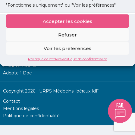
"Fonctionnels uniquement" ou "Voir les préférences"
Accepter les cookies
Mon URPS :
Refuser
Annonces
Voir les préférences
Permanence d’aide à l’installation
La Centrale
Politique de cookies
Politique de confidentialité
2 jours en libéral
Adopte 1 Doc
Copyright 2026 - URPS Médecins libéraux IdF
Contact
Mentions légales
Politique de confidentialité