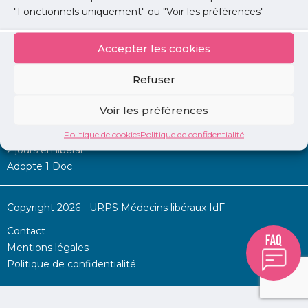
"Fonctionnels uniquement" ou "Voir les préférences"
Accepter les cookies
Mon URPS :
Refuser
Annonces
Voir les préférences
Permanence d’aide à l’installation
La Centrale
Politique de cookies
Politique de confidentialité
2 jours en libéral
Adopte 1 Doc
Copyright 2026 - URPS Médecins libéraux IdF
Contact
Mentions légales
Politique de confidentialité