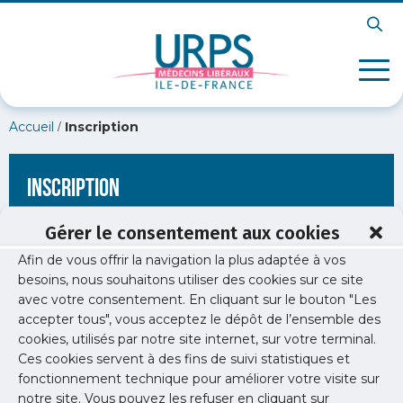
/
Accueil
Inscription
Inscription
Gérer le consentement aux cookies
Afin de vous offrir la navigation la plus adaptée à vos
[wppb-register form_name="inscription"
besoins, nous souhaitons utiliser des cookies sur ce site
redirect_url="https://www.urps-med-idf.org/souffrance-au-
avec votre consentement. En cliquant sur le bouton "Les
travail-annuaire-des-ressources-en-ile-de-france/couv-
souffrance-au-travail-annuaire-urps2/"]
accepter tous", vous acceptez le dépôt de l’ensemble des
cookies, utilisés par notre site internet, sur votre terminal.
Ces cookies servent à des fins de suivi statistiques et
fonctionnement technique pour améliorer votre visite sur
notre site. Vous pouvez les refuser en cliquant sur