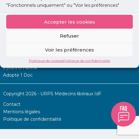
"Fonctionnels uniquement" ou "Voir les préférences"
Accepter les cookies
Mon URPS :
Refuser
Annonces
Voir les préférences
Permanence d’aide à l’installation
La Centrale
Politique de cookies
Politique de confidentialité
2 jours en libéral
Adopte 1 Doc
Copyright 2026 - URPS Médecins libéraux IdF
Contact
Mentions légales
Politique de confidentialité