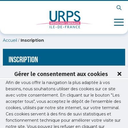
/
Accueil
Inscription
Inscription
Gérer le consentement aux cookies
Afin de vous offrir la navigation la plus adaptée à vos
[wppb-register form_name="inscription"
besoins, nous souhaitons utiliser des cookies sur ce site
redirect_url="https://www.urps-med-idf.org/soiree-medecine-
avec votre consentement. En cliquant sur le bouton "Les
physique-et-readaptation/capture-decran-2025-11-06-
170022/"]
accepter tous", vous acceptez le dépôt de l’ensemble des
cookies, utilisés par notre site internet, sur votre terminal.
Ces cookies servent à des fins de suivi statistiques et
fonctionnement technique pour améliorer votre visite sur
notre site. Vous pouvez les refuser en cliquant sur