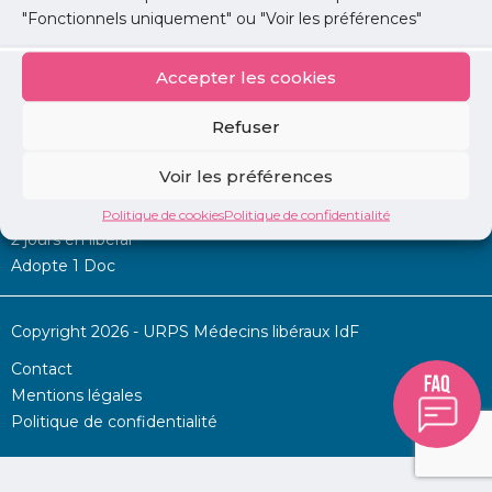
"Fonctionnels uniquement" ou "Voir les préférences"
Accepter les cookies
Mon URPS :
Refuser
Annonces
Voir les préférences
Permanence d’aide à l’installation
La Centrale
Politique de cookies
Politique de confidentialité
2 jours en libéral
Adopte 1 Doc
Copyright 2026 - URPS Médecins libéraux IdF
Contact
Mentions légales
Politique de confidentialité