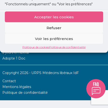
"Fonctionnels uniquement" ou "Voir les préférences"
Accepter les cookies
Mon URPS :
Refuser
Annonces
Voir les préférences
Permanence d’aide à l’installation
La Centrale
Politique de cookies
Politique de confidentialité
2 jours en libéral
Adopte 1 Doc
Copyright 2026 - URPS Médecins libéraux IdF
Contact
Mentions légales
Politique de confidentialité