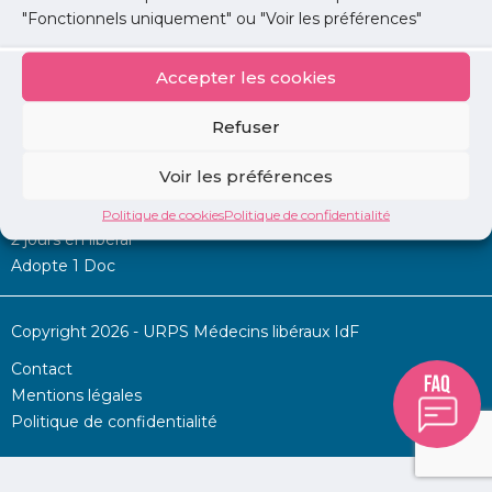
"Fonctionnels uniquement" ou "Voir les préférences"
Accepter les cookies
Mon URPS :
Refuser
Annonces
Voir les préférences
Permanence d’aide à l’installation
La Centrale
Politique de cookies
Politique de confidentialité
2 jours en libéral
Adopte 1 Doc
Copyright 2026 - URPS Médecins libéraux IdF
Contact
Mentions légales
Politique de confidentialité