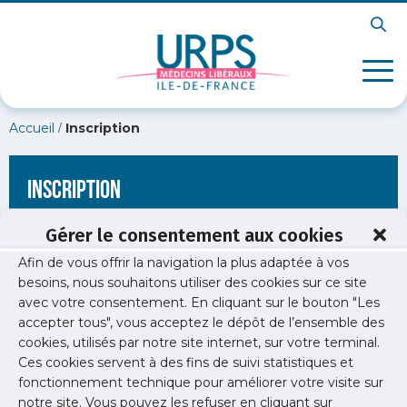
/
Accueil
Inscription
Inscription
Gérer le consentement aux cookies
Afin de vous offrir la navigation la plus adaptée à vos
[wppb-register form_name="inscription"
besoins, nous souhaitons utiliser des cookies sur ce site
redirect_url="https://www.urps-med-idf.org/soiree-liberale-
avec votre consentement. En cliquant sur le bouton "Les
orl/urps-demo-orl-liberaux-idf/"]
accepter tous", vous acceptez le dépôt de l’ensemble des
cookies, utilisés par notre site internet, sur votre terminal.
Ces cookies servent à des fins de suivi statistiques et
fonctionnement technique pour améliorer votre visite sur
notre site. Vous pouvez les refuser en cliquant sur