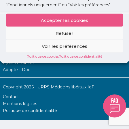
"Fonctionnels uniquement" ou "Voir les préférences"
Accepter les cookies
Mon URPS :
Refuser
Annonces
Voir les préférences
Permanence d’aide à l’installation
La Centrale
Politique de cookies
Politique de confidentialité
2 jours en libéral
Adopte 1 Doc
Copyright 2026 - URPS Médecins libéraux IdF
Contact
Mentions légales
Politique de confidentialité