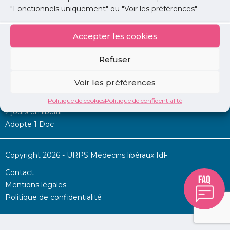
"Fonctionnels uniquement" ou "Voir les préférences"
Accepter les cookies
Mon URPS :
Refuser
Annonces
Voir les préférences
Permanence d’aide à l’installation
La Centrale
Politique de cookies
Politique de confidentialité
2 jours en libéral
Adopte 1 Doc
Copyright 2026 - URPS Médecins libéraux IdF
Contact
Mentions légales
Politique de confidentialité