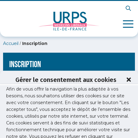
/
Accueil
Inscription
Inscription
Gérer le consentement aux cookies
Afin de vous offrir la navigation la plus adaptée à vos
[wppb-register form_name="inscription"
besoins, nous souhaitons utiliser des cookies sur ce site
redirect_url="https://www.urps-med-idf.org/soiree-liberale-
avec votre consentement. En cliquant sur le bouton "Les
neurologie/soiree-liberale-neurologie-vsite-2/"]
accepter tous", vous acceptez le dépôt de l’ensemble des
cookies, utilisés par notre site internet, sur votre terminal.
Ces cookies servent à des fins de suivi statistiques et
fonctionnement technique pour améliorer votre visite sur
notre site. Vous pouvez les refuser en cliquant sur