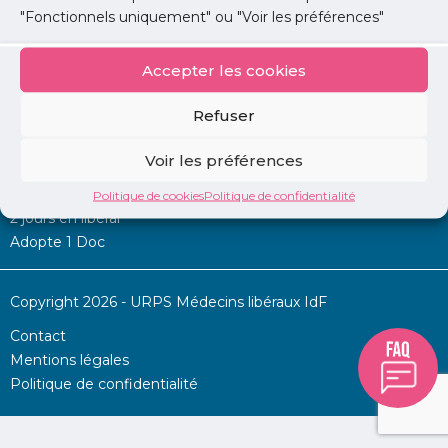
"Fonctionnels uniquement" ou "Voir les préférences"
Accepter les cookies
Mon URPS :
Refuser
Annonces
Voir les préférences
Permanence d’aide à l’installation
La Centrale
Politique de cookies
Politique de confidentialité
2 jours en libéral
Adopte 1 Doc
Copyright 2026 - URPS Médecins libéraux IdF
Contact
Mentions légales
Politique de confidentialité