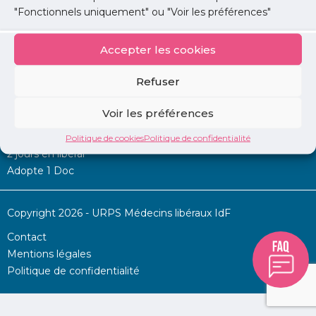
"Fonctionnels uniquement" ou "Voir les préférences"
Accepter les cookies
Mon URPS :
Refuser
Annonces
Voir les préférences
Permanence d’aide à l’installation
La Centrale
Politique de cookies
Politique de confidentialité
2 jours en libéral
Adopte 1 Doc
Copyright 2026 - URPS Médecins libéraux IdF
Contact
Mentions légales
Politique de confidentialité