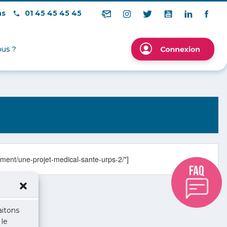
ns
01 45 45 45 45
us ?
ment/une-projet-medical-sante-urps-2/"]
aitons
 le