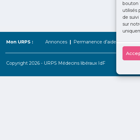
bouton 
utilisés
de suivi
sur notr
uniquem
Mon URPS :
Annonces
Permanence d’aide à l’installat
Accep
Copyright 2026 - URPS Médecins libéraux IdF