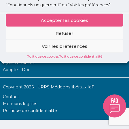
"Fonctionnels uniquement" ou "Voir les préférences"
Accepter les cookies
Mon URPS :
Refuser
Annonces
Voir les préférences
Permanence d’aide à l’installation
La Centrale
Politique de cookies
Politique de confidentialité
2 jours en libéral
Adopte 1 Doc
Copyright 2026 - URPS Médecins libéraux IdF
Contact
Mentions légales
Politique de confidentialité