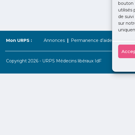
bouton 
utilisés
de suivi
sur notr
uniquem
Mon URPS :
Annonces
Permanence d’aide à l’installat
Accep
Copyright 2026 - URPS Médecins libéraux IdF