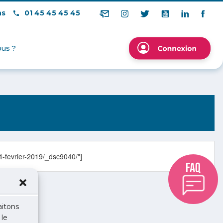
ns
01 45 45 45 45
us ?
4-fevrier-2019/_dsc9040/"]
aitons
 le