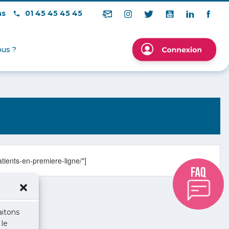
ns
01 45 45 45 45
us ?
tients-en-premiere-ligne/"]
aitons
 le