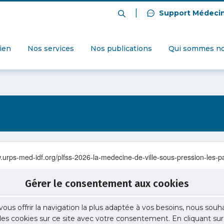
|
Support Médeci
dien
Nos services
Nos publications
Qui sommes no
.urps-med-idf.org/plfss-2026-la-medecine-de-ville-sous-pression-les-pa
Gérer le consentement aux cookies
vous offrir la navigation la plus adaptée à vos besoins, nous souh
 des cookies sur ce site avec votre consentement. En cliquant sur