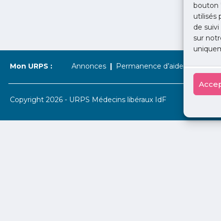
bouton 
utilisés
de suivi
sur notr
uniquem
Mon URPS :
Annonces
Permanence d’aide à l’installat
Accep
Copyright 2026 - URPS Médecins libéraux IdF