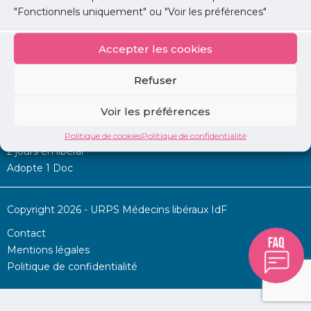
"Fonctionnels uniquement" ou "Voir les préférences"
Accepter les cookies
Mon URPS :
Refuser
Annonces
Voir les préférences
Permanence d’aide à l’installation
La Centrale
Politique de cookies
Politique de confidentialité
2 jours en libéral
Adopte 1 Doc
Copyright 2026 - URPS Médecins libéraux IdF
Contact
Mentions légales
Politique de confidentialité