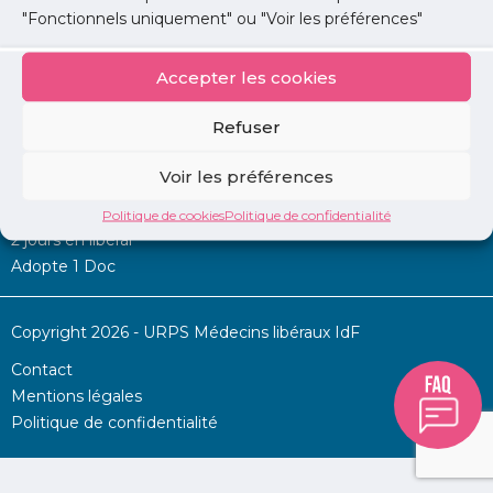
"Fonctionnels uniquement" ou "Voir les préférences"
Accepter les cookies
Mon URPS :
Refuser
Annonces
Voir les préférences
Permanence d’aide à l’installation
La Centrale
Politique de cookies
Politique de confidentialité
2 jours en libéral
Adopte 1 Doc
Copyright 2026 - URPS Médecins libéraux IdF
Contact
Mentions légales
Politique de confidentialité