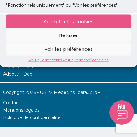
"Fonctionnels uniquement" ou "Voir les préférences"
Accepter les cookies
Mon URPS :
Refuser
Annonces
Voir les préférences
Permanence d’aide à l’installation
La Centrale
Politique de cookies
Politique de confidentialité
2 jours en libéral
Adopte 1 Doc
Copyright 2026 - URPS Médecins libéraux IdF
Contact
Mentions légales
Politique de confidentialité