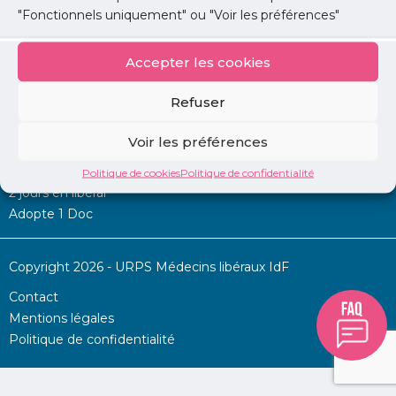
"Fonctionnels uniquement" ou "Voir les préférences"
Accepter les cookies
Mon URPS :
Refuser
Annonces
Voir les préférences
Permanence d’aide à l’installation
La Centrale
Politique de cookies
Politique de confidentialité
2 jours en libéral
Adopte 1 Doc
Copyright 2026 - URPS Médecins libéraux IdF
Contact
Mentions légales
Politique de confidentialité