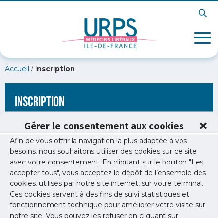
/
Accueil
Inscription
Inscription
Gérer le consentement aux cookies
Afin de vous offrir la navigation la plus adaptée à vos
[wppb-register form_name="inscription"
besoins, nous souhaitons utiliser des cookies sur ce site
redirect_url="https://www.urps-med-idf.org/ma-securite/vous-
avec votre consentement. En cliquant sur le bouton "Les
souhaitez-faire-securiser-votre-cabinet/region-aide/"]
accepter tous", vous acceptez le dépôt de l’ensemble des
cookies, utilisés par notre site internet, sur votre terminal.
Ces cookies servent à des fins de suivi statistiques et
fonctionnement technique pour améliorer votre visite sur
notre site. Vous pouvez les refuser en cliquant sur