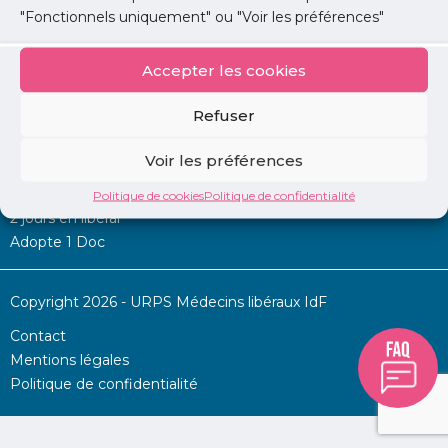
"Fonctionnels uniquement" ou "Voir les préférences"
Accepter les cookies
Mon URPS :
Refuser
Annonces
Voir les préférences
Permanence d’aide à l’installation
La Centrale
Politique de cookies
Politique de confidentialité
2 jours en libéral
Adopte 1 Doc
Copyright 2026 - URPS Médecins libéraux IdF
Contact
Mentions légales
Politique de confidentialité