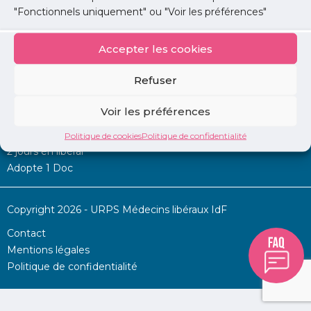
"Fonctionnels uniquement" ou "Voir les préférences"
Accepter les cookies
Mon URPS :
Refuser
Annonces
Voir les préférences
Permanence d’aide à l’installation
La Centrale
Politique de cookies
Politique de confidentialité
2 jours en libéral
Adopte 1 Doc
Copyright 2026 - URPS Médecins libéraux IdF
Contact
Mentions légales
Politique de confidentialité