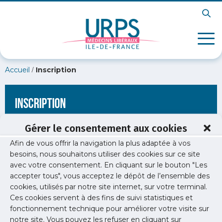
/
Accueil
Inscription
Inscription
Gérer le consentement aux cookies
Afin de vous offrir la navigation la plus adaptée à vos
[wppb-register form_name="inscription"
besoins, nous souhaitons utiliser des cookies sur ce site
redirect_url="https://www.urps-med-idf.org/jeux-olympiques-
avec votre consentement. En cliquant sur le bouton "Les
et-paralympiques-de-paris-2024/sosqr-global-poster-pour-
meidecins-ile-de-france-final/"]
accepter tous", vous acceptez le dépôt de l’ensemble des
cookies, utilisés par notre site internet, sur votre terminal.
Ces cookies servent à des fins de suivi statistiques et
fonctionnement technique pour améliorer votre visite sur
notre site. Vous pouvez les refuser en cliquant sur