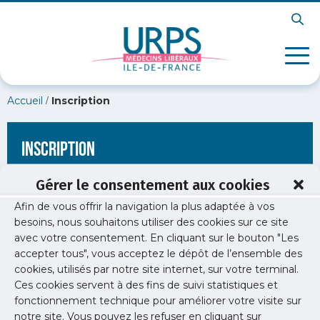
/
Accueil
Inscription
Inscription
Gérer le consentement aux cookies
Afin de vous offrir la navigation la plus adaptée à vos
[wppb-register form_name="inscription"
besoins, nous souhaitons utiliser des cookies sur ce site
redirect_url="https://www.urps-med-idf.org/formation-
avec votre consentement. En cliquant sur le bouton "Les
agressions-conduite-a-tenir/pexels-polina-tankilevitch-
3873193/"]
accepter tous", vous acceptez le dépôt de l’ensemble des
cookies, utilisés par notre site internet, sur votre terminal.
Ces cookies servent à des fins de suivi statistiques et
fonctionnement technique pour améliorer votre visite sur
notre site. Vous pouvez les refuser en cliquant sur