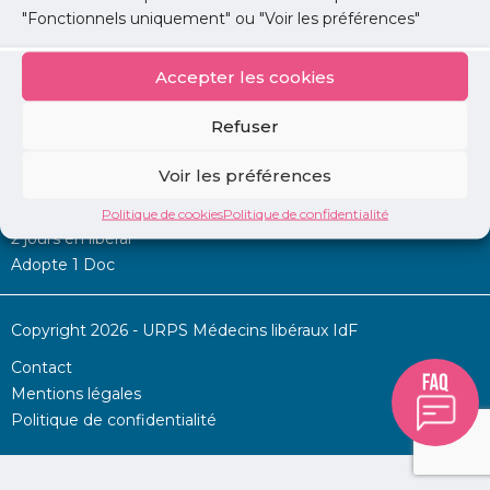
"Fonctionnels uniquement" ou "Voir les préférences"
Accepter les cookies
Mon URPS :
Refuser
Annonces
Voir les préférences
Permanence d’aide à l’installation
La Centrale
Politique de cookies
Politique de confidentialité
2 jours en libéral
Adopte 1 Doc
Copyright 2026 - URPS Médecins libéraux IdF
Contact
Mentions légales
Politique de confidentialité