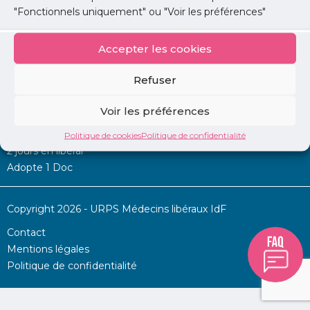
"Fonctionnels uniquement" ou "Voir les préférences"
Accepter les cookies
Mon URPS :
Refuser
Annonces
Voir les préférences
Permanence d’aide à l’installation
La Centrale
Politique de cookies
Politique de confidentialité
2 jours en libéral
Adopte 1 Doc
Copyright 2026 - URPS Médecins libéraux IdF
Contact
Mentions légales
Politique de confidentialité