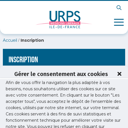
/
Accueil
Inscription
Inscription
Gérer le consentement aux cookies
Afin de vous offrir la navigation la plus adaptée à vos
[wppb-register form_name="inscription"
besoins, nous souhaitons utiliser des cookies sur ce site
redirect_url="https://www.urps-med-idf.org/exercer/les-
avec votre consentement. En cliquant sur le bouton "Les
equipes-de-soins-
specialises/gemini_generated_image_7j075c7j075c7j07/"]
accepter tous", vous acceptez le dépôt de l’ensemble des
cookies, utilisés par notre site internet, sur votre terminal.
Ces cookies servent à des fins de suivi statistiques et
fonctionnement technique pour améliorer votre visite sur
notre site. Vous pouvez les refuser en cliquant sur