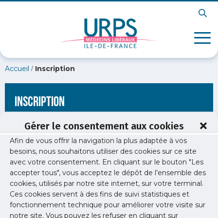
/
Accueil
Inscription
Inscription
Gérer le consentement aux cookies
Afin de vous offrir la navigation la plus adaptée à vos
[wppb-register form_name="inscription"
besoins, nous souhaitons utiliser des cookies sur ce site
redirect_url="https://www.urps-med-idf.org/exercer/exercer-
avec votre consentement. En cliquant sur le bouton "Les
dans-un-etablissement-prive/contrat-medecin-clinique/"]
accepter tous", vous acceptez le dépôt de l’ensemble des
cookies, utilisés par notre site internet, sur votre terminal.
Ces cookies servent à des fins de suivi statistiques et
fonctionnement technique pour améliorer votre visite sur
notre site. Vous pouvez les refuser en cliquant sur