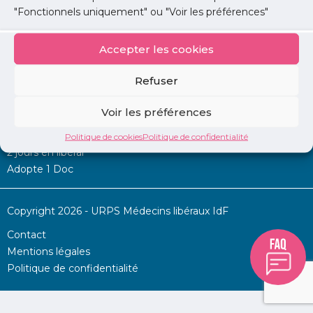
"Fonctionnels uniquement" ou "Voir les préférences"
Accepter les cookies
Mon URPS :
Refuser
Annonces
Voir les préférences
Permanence d’aide à l’installation
La Centrale
Politique de cookies
Politique de confidentialité
2 jours en libéral
Adopte 1 Doc
Copyright 2026 - URPS Médecins libéraux IdF
Contact
Mentions légales
Politique de confidentialité