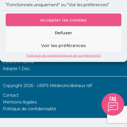
"Fonctionnels uniquement" ou "Voir les préférences"
Accepter les cookies
Mon URPS :
Refuser
Annonces
Voir les préférences
Permanence d’aide à l’installation
La Centrale
Politique de cookies
Politique de confidentialité
2 jours en libéral
Adopte 1 Doc
Copyright 2026 - URPS Médecins libéraux IdF
Contact
Mentions légales
Politique de confidentialité