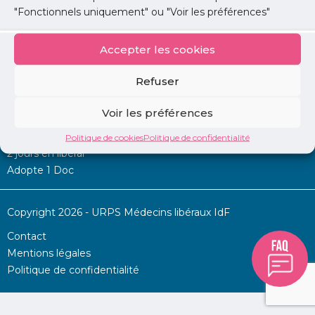
"Fonctionnels uniquement" ou "Voir les préférences"
Accepter les cookies
Mon URPS :
Refuser
Annonces
Voir les préférences
Permanence d’aide à l’installation
La Centrale
Politique de cookies
Politique de confidentialité
2 jours en libéral
Adopte 1 Doc
Copyright 2026 - URPS Médecins libéraux IdF
Contact
Mentions légales
Politique de confidentialité