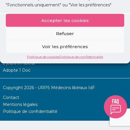
"Fonctionnels uniquement" ou "Voir les préférences"
Accepter les cookies
Mon URPS :
Refuser
Annonces
Voir les préférences
Permanence d’aide à l’installation
La Centrale
Politique de cookies
Politique de confidentialité
2 jours en libéral
Adopte 1 Doc
Copyright 2026 - URPS Médecins libéraux IdF
Contact
Mentions légales
Politique de confidentialité