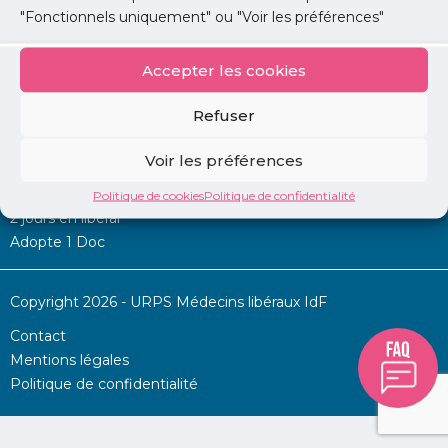
"Fonctionnels uniquement" ou "Voir les préférences"
Accepter les cookies
Mon URPS :
Refuser
Annonces
Voir les préférences
Permanence d’aide à l’installation
La Centrale
Politique de cookies
Politique de confidentialité
2 jours en libéral
Adopte 1 Doc
Copyright 2026 - URPS Médecins libéraux IdF
Contact
Mentions légales
Politique de confidentialité