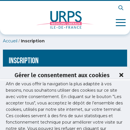
/
Accueil
Inscription
Inscription
Gérer le consentement aux cookies
Afin de vous offrir la navigation la plus adaptée à vos
[wppb-register form_name="inscription"
besoins, nous souhaitons utiliser des cookies sur ce site
redirect_url="https://www.urps-med-idf.org/etude/medecins-
avec votre consentement. En cliquant sur le bouton "Les
de-plus-de-60-ans-perspectives-de-carriere-et-projections-
demographiques/2025-enquete-spe-hors-mg-60ans/"]
accepter tous", vous acceptez le dépôt de l’ensemble des
cookies, utilisés par notre site internet, sur votre terminal.
Ces cookies servent à des fins de suivi statistiques et
fonctionnement technique pour améliorer votre visite sur
notre site. Vous pouvez les refuser en cliquant sur