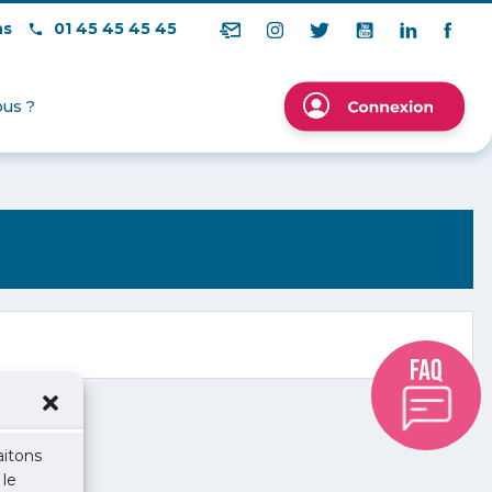
ns
01 45 45 45 45
us ?
aitons
 le