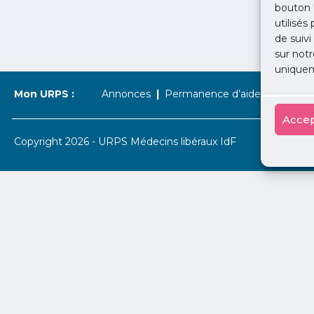
bouton 
utilisés
de suivi
sur notr
uniquem
Mon URPS :
Annonces
Permanence d’aide à l’installat
Accep
Copyright 2026 - URPS Médecins libéraux IdF