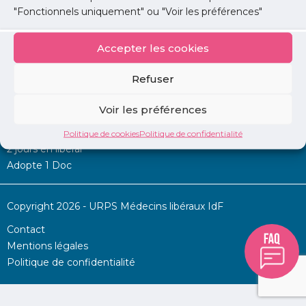
"Fonctionnels uniquement" ou "Voir les préférences"
Accepter les cookies
Mon URPS :
Refuser
Annonces
Voir les préférences
Permanence d’aide à l’installation
La Centrale
Politique de cookies
Politique de confidentialité
2 jours en libéral
Adopte 1 Doc
Copyright 2026 - URPS Médecins libéraux IdF
Contact
Mentions légales
Politique de confidentialité