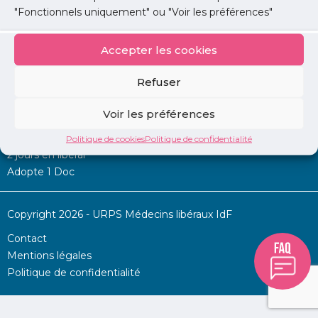
"Fonctionnels uniquement" ou "Voir les préférences"
Accepter les cookies
Mon URPS :
Refuser
Annonces
Voir les préférences
Permanence d’aide à l’installation
La Centrale
Politique de cookies
Politique de confidentialité
2 jours en libéral
Adopte 1 Doc
Copyright 2026 - URPS Médecins libéraux IdF
Contact
Mentions légales
Politique de confidentialité